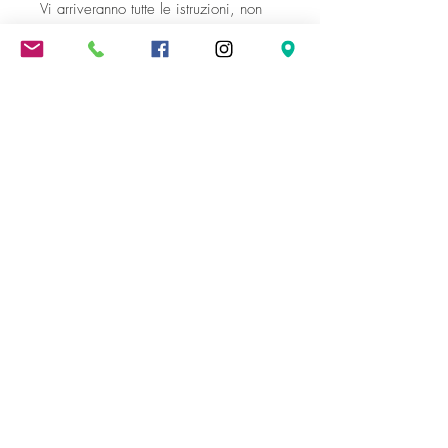
Vi arriveranno tutte le istruzioni, non
temete!
100%cotone
Lavare delicatamente a 30 gradi.
Pensato e cucito in Romagna.
Spedizione gratuita oltre i 300 €