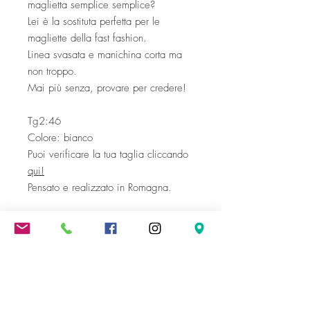
maglietta semplice semplice?
Lei è la sostituta perfetta per le
magliette della fast fashion.
Linea svasata e manichina corta ma
non troppo.
Mai più senza, provare per credere!
Tg2:46
Colore: bianco
Puoi verificare la tua taglia cliccando
qui!
Pensato e realizzato in Romagna.
Lavare a 30 gradi.