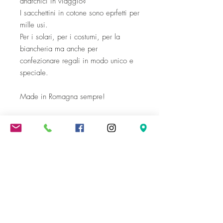
anarchici in viaggio?
I sacchettini in cotone sono eprfetti per
mille usi.
Per i solari, per i costumi, per la
biancheria ma anche per
confezionare regali in modo unico e
speciale.
Made in Romagna sempre!
Spedizione gratuita oltre i 300 €