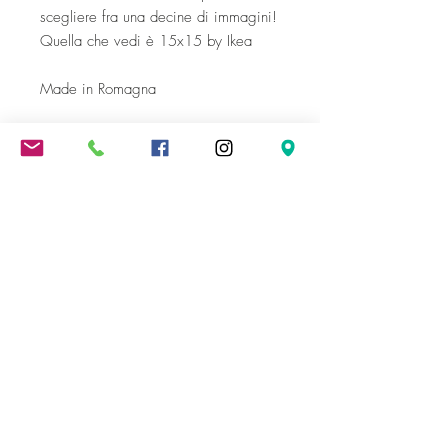
scegliere fra una decine di immagini!
Quella che vedi è 15x15 by Ikea
Made in Romagna
Spedizione gratuita oltre i 300 €
Come le Ciliegie
di Valentina Amoroso
P.IVA
03995100405
SEDE LEGALE