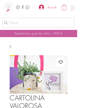
Accedi
Spedizione gratuita oltre i 300 €
CARTOLINA
VALOROSA