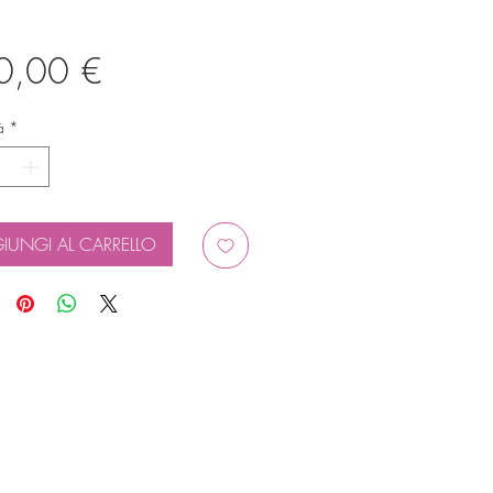
Prezzo
0,00 €
à
*
IUNGI AL CARRELLO