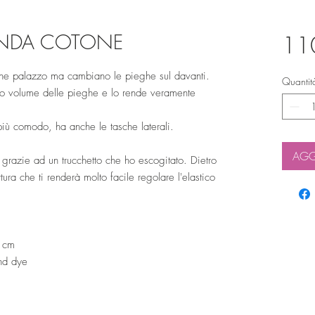
ANDA COTONE
11
ne palazzo ma cambiano le pieghe sul davanti.
Quantit
fetto volume delle pieghe e lo rende veramente
o più comodo, ha anche le tasche laterali.
AGG
a grazie ad un trucchetto che ho escogitato. Dietro
rtura che ti renderà molto facile regolare l'elastico
0 cm
and dye