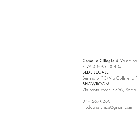
Come le Ciliegie
di Valentin
P.IVA 03995100405
SEDE LEGALE
Bertinoro (FC) Via Collinello
SHOWROOM
Via santa croce 3756, Santa
349 2679260
modaanarchica@gmail.com