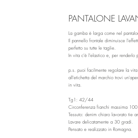
PANTALONE LAV
La gamba è larga come nel pantalo
Il pannello frontale diminuisce l'ef
perfetto su tutte le taglie.
In vita c'è l'elastico e, per renderl
p.s. puoi facilmente regolare la vit
all'etichetta del marchio trovi un'ape
in vita.
Tg1: 42/44
Circonferenza fianchi massima 10
Tessuto: denim chiaro lavorato tie 
Lavare delicatamente a 30 gradi.
Pensato e realizzato in Romagna.