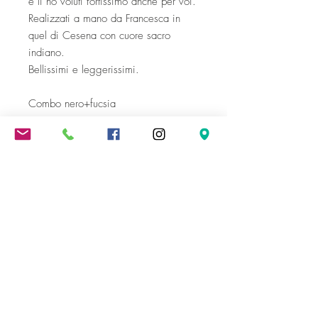
e li ho voluti fortissimo anche per voi.
Realizzati a mano da Francesca in
quel di Cesena con cuore sacro
indiano.
Bellissimi e leggerissimi.
Combo nero+fucsia
Spedizione gratuita oltre i 300 €