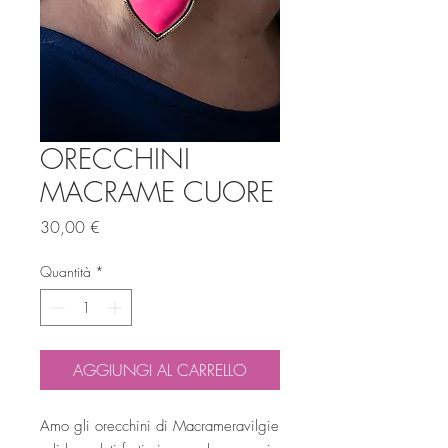
ORECCHINI
MACRAME CUORE
Prezzo
30,00 €
Quantità
*
AGGIUNGI AL CARRELLO
Amo gli orecchini di Macrameravilgie