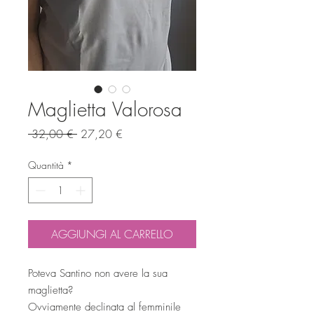
Maglietta Valorosa
Prezzo
Prezzo
 32,00 € 
27,20 €
regolare
scontato
Quantità
*
AGGIUNGI AL CARRELLO
Poteva Santino non avere la sua
maglietta?
Ovviamente declinata al femminile