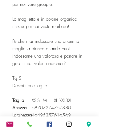
per noi vere groupie!
La maglietta è in cotone organico
unisex per cui veste morbida!
Perchè mai indossare una anonima
maglietta bianca quando puoi
indossarne una valorosa e portare in
giro i miei valori anarchici?
Tg S
Descrizione taglie
Taglia
XS
S
M
L
XL
XXL
3XL
Altezza
68
70
72
74
76
78
80
Larghezza
46
49
53
57
61
65
69
Lavare delicatamente a 30 gradi.