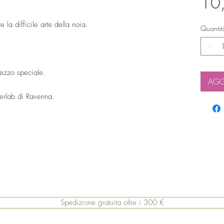
10
 la difficile arte della noia.
Quantit
rezzo speciale.
AGG
derlab di Ravenna.
Spedizione gratuita oltre i 300 €