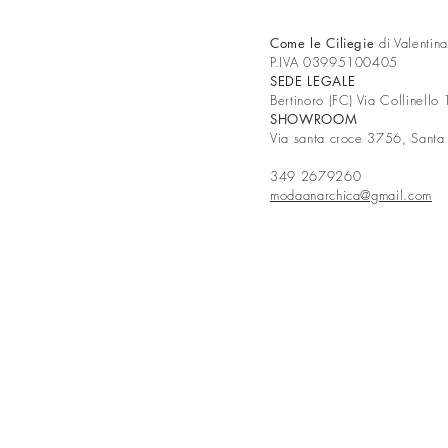
Come le Ciliegie
di Valentin
P.IVA 03995100405
SEDE LEGALE
Bertinoro (FC) Via Collinello
SHOWROOM
Via santa croce 3756, Santa
349 2679260
modaanarchica@gmail.com