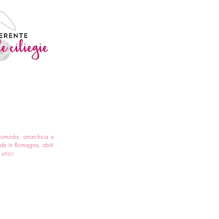
comoda, anarchica e
made in Romagna, abiti
e unici.