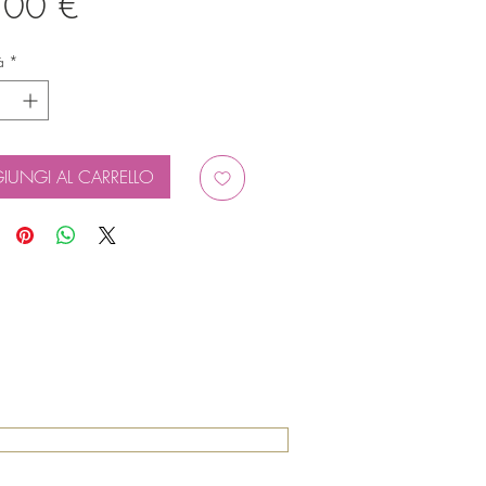
Prezzo
,00 €
à
*
IUNGI AL CARRELLO