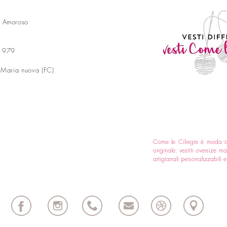
a Amoroso
 1979
 Maria nuova (FC)
Come le Ciliegie è moda 
originale: vestiti oversize 
artigianali personalizzabili 