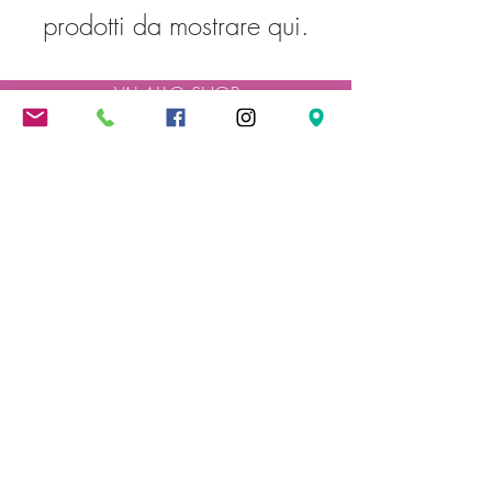
prodotti da mostrare qui.
VAI ALLO SHOP
Spedizione gratuita oltre i 300 €
Come le Ciliegie
di Valentina Amoroso
P.IVA
03995100405
SEDE LEGALE
Bertinoro (FC) Via Collinello 1979
SHOWROOM
Via santa croce 3756, Santa Maria nuova (FC)