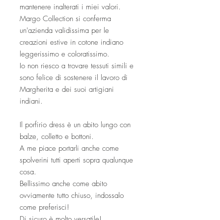
mantenere inalterati i miei valori.
Margo Collection si conferma
un'azienda validissima per le
creazioni estive in cotone indiano
leggerissimo e coloratissimo.
Io non riesco a trovare tessuti simili e
sono felice di sostenere il lavoro di
Margherita e dei suoi artigiani
indiani.
Il porfirio dress è un abito lungo con
balze, colletto e bottoni.
A me piace portarli anche come
spolverini tutti aperti sopra qualunque
cosa.
Bellissimo anche come abito
ovviamente tutto chiuso, indossalo
come preferisci!
Di sicuro è molto versatile!