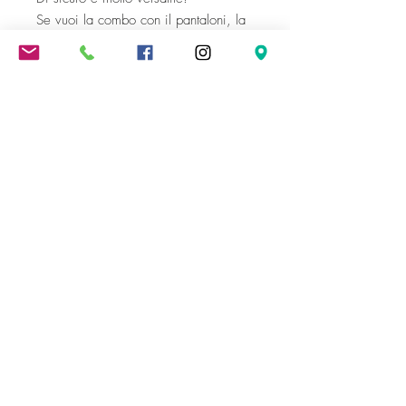
Se vuoi la combo con il pantaloni, la
trovi
qui!
Colore: rosa fiorellini
Taglia unica: 42/46
Composizione: cotone
Spedizione gratuita oltre i 300 €