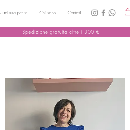
Su misura per te
Chi sono
Contatti
Spedizione gratuita oltre i 300 €