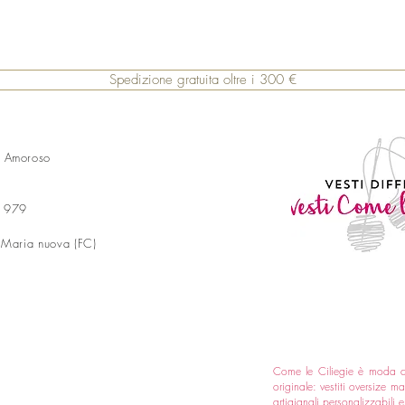
Spedizione gratuita oltre i 300 €
a Amoroso
 1979
 Maria nuova (FC)
Come le Ciliegie è moda 
originale: vestiti oversize 
artigianali personalizzabili 