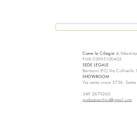
Come le Ciliegie
di Valentin
P.IVA 03995100405
SEDE LEGALE
Bertinoro (FC) Via Collinello
SHOWROOM
Via santa croce 3756, Santa
349 2679260
modaanarchica@gmail.com