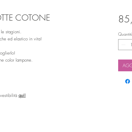
OTTE COTONE
85
 le stagioni.
Quantit
he ed elastico in vita!
oglierlo!
one color lampone.
AGG
 vestibilità
qui!