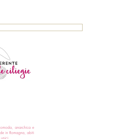
comoda, anarchica e
made in Romagna, abiti
e unici.