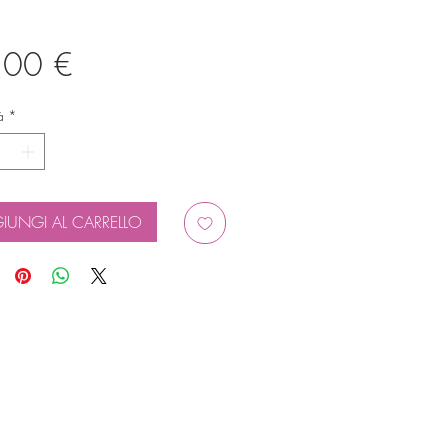
Prezzo
,00 €
à
*
IUNGI AL CARRELLO