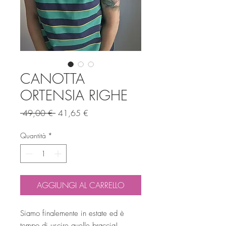
CANOTTA
ORTENSIA RIGHE
Prezzo
Prezzo
 49,00 € 
41,65 €
regolare
scontato
Quantità
*
AGGIUNGI AL CARRELLO
Siamo finalemente in estate ed è
tempo di uscire quelle braccia!