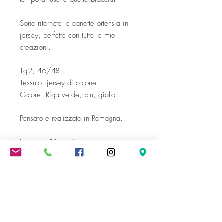
Sono ritornate le canotte ortensia in
jersey, perfette con tutte le mie
creazioni.
Tg2; 46/48
Tessuto: jersey di cotone
Colore: Riga verde, blu, giallo
Pensato e realizzato in Romagna.
Lavare a 30 gradi.
Spedizione gratuita oltre i 300 €