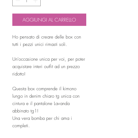
AGGIUNGI AL CARRELLO
Ho pensato di creare delle box con
tutti i pezzi unici rimasti soli.
Un'occasione unica per voi, per poter
acquistare interi outfit ad un prezzo
ridotto!
Questa box comprende il kimono
lungo in denim chiaro tg unica con
cintura e il pantalone Lavanda
abbinato tg1!
Una vera bomba per chi ama i
completi.