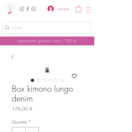
Accedi
Spedizione gratuita oltre i 300 €
Box kimono lungo
denim
Prezzo
176,00 €
Quantità
*