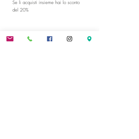
Se li acquisti insieme hai lo sconto
del 20%
Spedizione gratuita oltre i 300 €
Come le Ciliegie
di Valentina Amoroso
P.IVA
03995100405
SEDE LEGALE
Bertinoro (FC) Via Collinello 1979
SHOWROOM